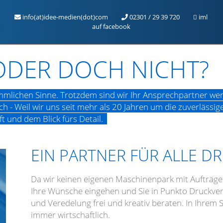
info(at)idee-medien(dot)com
02301 / 29 39 720
iml
auf facebook
 ODER DOCH NICHT?
ömmlichen Sinne. Trotzdem sind wir Ihr Ansprechpartner wen
h - Weil wir uns seit mehr als 20 Jahren um die zuverläss
und dem Blick fürs Detail.
EIN PARTNER FÜR ALLE 
Da wir keinen eigenen Maschinenpark mit Aufträgen
Ihre Wünsche eingehen und Sie in Punkto Druckver
und Veredelung frei und kreativ beraten. In Ihrem
immer wirtschaftlich.