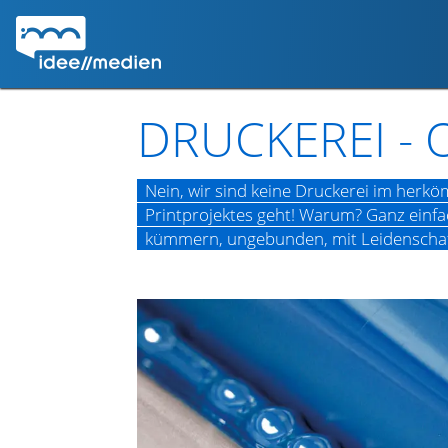
DRUCKEREI -
Nein, wir sind keine Druckerei im herk
Printprojektes geht! Warum? Ganz einfac
kümmern, ungebunden, mit Leidenschaft 