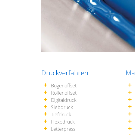
Druckverfahren
Mat
Bogenoffset
Rollenoffset
Digitaldruck
Siebdruck
Tiefdruck
Flexodruck
Letterpress