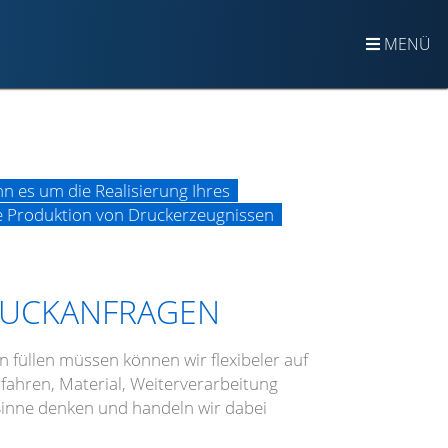
MENÜ
n es um die Realisierung Ihres
ige Produktion von Druckerzeugnissen
DRUCKANFRAGEN
 füllen müssen können wir flexibeler auf
fahren, Material, Weiterverarbeitung
 Sinne denken und handeln wir dabei