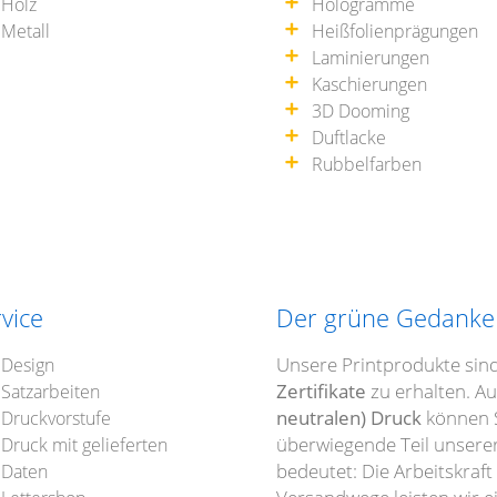
Holz
Hologramme
Metall
Heißfolienprägungen
Laminierungen
Kaschierungen
3D Dooming
Duftlacke
Rubbelfarben
vice
Der grüne Gedanke
Unsere Printprodukte sin
Design
Zertifikate
zu erhalten. A
Satzarbeiten
neutralen) Druck
können S
Druckvorstufe
überwiegende Teil unserer
Druck mit gelieferten
bedeutet: Die Arbeitskraft
Daten